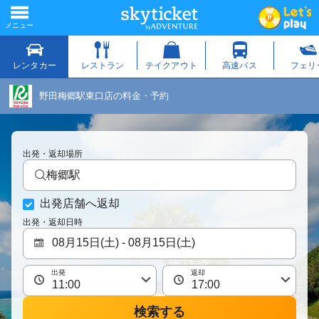
野田梅郷駅東口店の料金・予約
出発・返却場所
梅郷駅
出発店舗へ返却
出発・返却日時
出発
返却
検索する