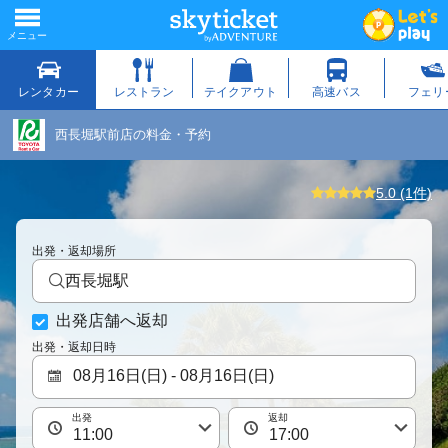
西長堀駅前店の料金・予約
5.0 (1件)
出発・返却場所
西長堀駅
出発店舗へ返却
出発・返却日時
出発
返却