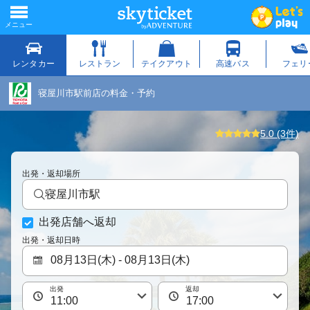
寝屋川市駅前店の料金・予約
5.0 (3件)
出発・返却場所
寝屋川市駅
出発店舗へ返却
出発・返却日時
出発
返却