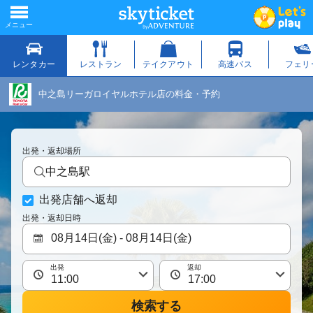
中之島リーガロイヤルホテル店の料金・予約
出発・返却場所
中之島駅
出発店舗へ返却
出発・返却日時
出発
返却
検索する