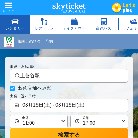
那珂店の料金・予約
出発・返却場所
上菅谷駅
出発店舗へ返却
出発・返却日時
出発
返却
検索する