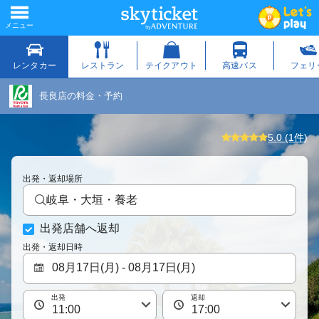
長良店の料金・予約
5.0 (1件)
出発・返却場所
岐阜・大垣・養老
出発店舗へ返却
出発・返却日時
出発
返却