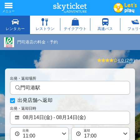
門司港店の料金・予約
4.0 (2件)
出発・返却場所
門司港駅
出発店舗へ返却
出発・返却日時
出発
返却