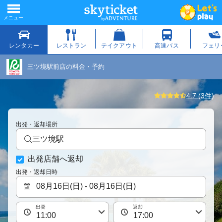
三ツ境駅前店の料金・予約
4.7 (3件)
出発・返却場所
三ツ境駅
出発店舗へ返却
出発・返却日時
出発
返却