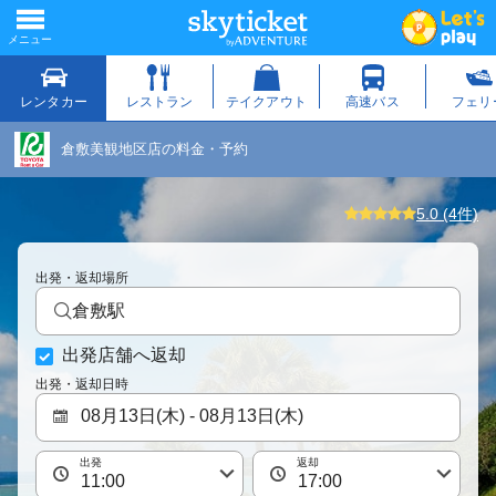
倉敷美観地区店の料金・予約
5.0 (4件)
出発・返却場所
倉敷駅
出発店舗へ返却
出発・返却日時
出発
返却