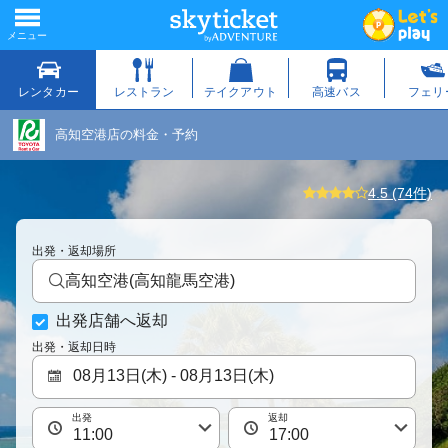
高知空港店の料金・予約
4.5 (74件)
出発・返却場所
高知空港(高知龍馬空港)
出発店舗へ返却
出発・返却日時
出発
返却