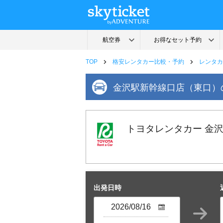
TOP
格安レンタカー比較・予約
レンタカ
金沢駅新幹線口店（東口）
トヨタレンタカー 金
出発日時