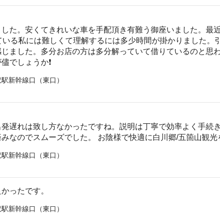
ました。安くてきれいな車を手配頂き有難う御座いました。最
している私には難しくて理解するには多少時間が掛かりました。
感じました。多分お店の方は多分解っていて借りているのと思
儘でしょうか❗️
沢駅新幹線口（東口）
出発遅れは致し方なかったですね。説明は丁寧で効率よく手続き
みなのでスムーズでした。 お陰様で快適に白川郷/五箇山観
沢駅新幹線口（東口）
良かったです。
沢駅新幹線口（東口）