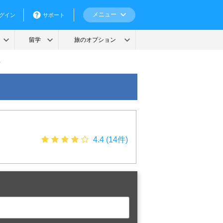
）
4.4 (14件)