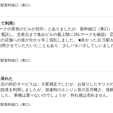
沢駅新幹線口（東口）
して利用）
Lマークの茶色のビルが目印」とありましたが、新幹線口（東口
電話し、交差点まで進みビルの最上階にJALマークを確認） 
の店舗への道が分かり辛く混乱しました。 ■良かった点 ①駅か
利用させていただいたこともあり、少しバタバタしてしいまし
沢駅新幹線口（東口）
に呆れた
お店の対応サービスは」大変満足でしたが、お借りしたヤリスの
北陸道を利用しましたが、加速時のエンジン音の五月蠅さ、巡
ました。 車種は選べないのでしょうが、外れ感は否めません。
沢駅新幹線口（東口）