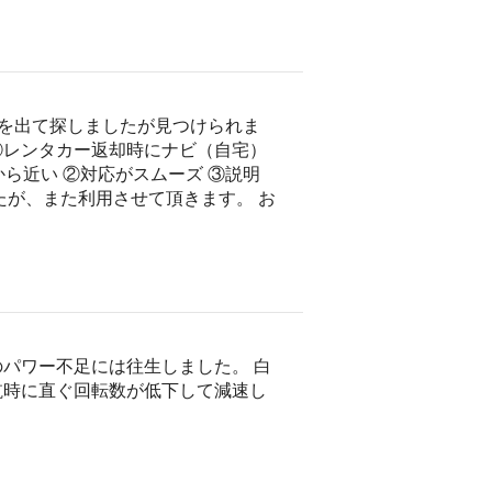
）を出て探しましたが見つけられま
②レンタカー返却時にナビ（自宅）
ら近い ②対応がスムーズ ③説明
たが、また利用させて頂きます。 お
パワー不足には往生しました。 白
航時に直ぐ回転数が低下して減速し