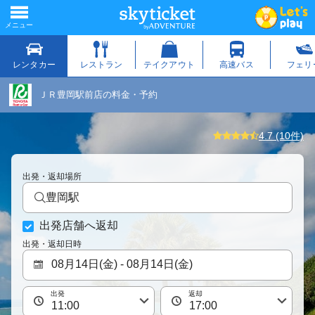
ＪＲ豊岡駅前店の料金・予約
4.7 (10件)
出発・返却場所
豊岡駅
出発店舗へ返却
出発・返却日時
出発
返却