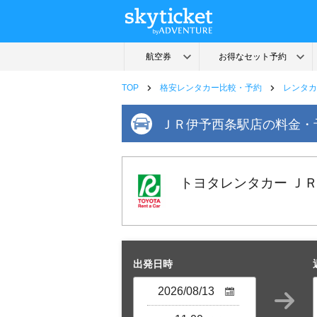
TOP
格安レンタカー比較・予約
レンタカ
ＪＲ伊予西条駅店の料金・
トヨタレンタカー Ｊ
出発日時