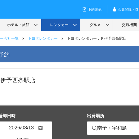
ー会社一覧
トヨタレンタカー
トヨタレンタカーＪＲ伊予西条駅店
予約
Ｒ伊予西条駅店
返却日時
出発場所
南予・宇和島