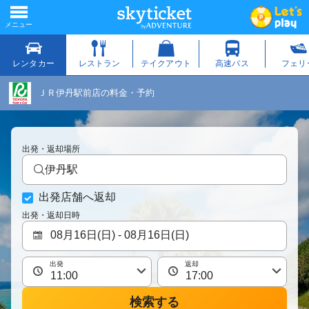
ＪＲ伊丹駅前店の料金・予約
出発・返却場所
伊丹駅
出発店舗へ返却
出発・返却日時
出発
返却
検索する