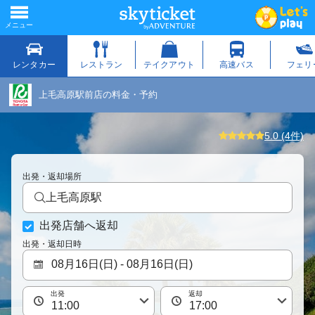
上毛高原駅前店の料金・予約
5.0 (4件)
出発・返却場所
上毛高原駅
出発店舗へ返却
出発・返却日時
出発
返却