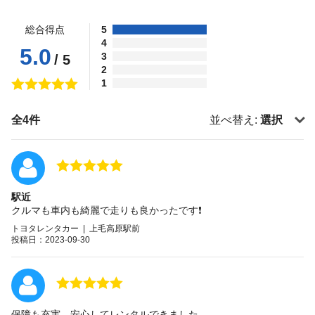
総合得点
5
4
5.0
3
/ 5
2
1
全4件
並べ替え:
選択
駅近
クルマも車内も綺麗で走りも良かったです❗
トヨタレンタカー | 上毛高原駅前
投稿日：2023-09-30
保障も充実、安心してレンタルできました