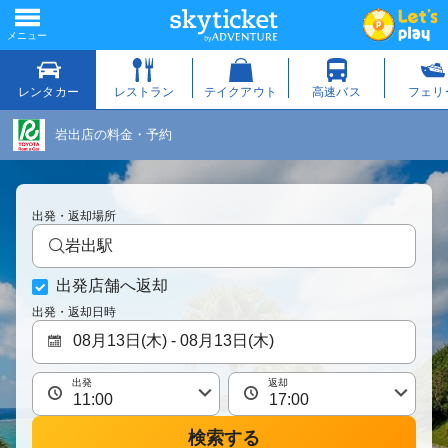
岩出店の料金・予約
出発・返却場所
岩出駅
出発店舗へ返却
出発・返却日時
出発
返却
検索する