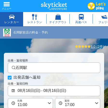
石岡駅前店の料金・予約
5.0 (2件)
出発・返却場所
石岡駅
出発店舗へ返却
出発・返却日時
出発
返却