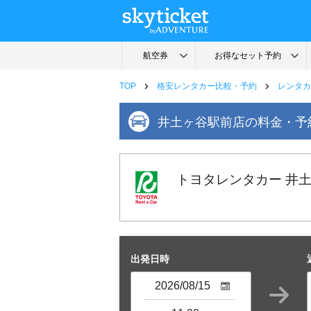
TOP
格安レンタカー比較・予約
レンタカ
井土ヶ谷駅前店の料金・予
トヨタレンタカー 井
出発日時