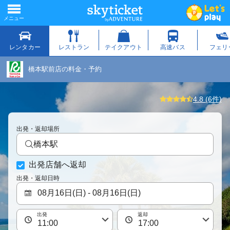
橋本駅前店の料金・予約
4.8 (6件)
出発・返却場所
橋本駅
出発店舗へ返却
出発・返却日時
出発
返却