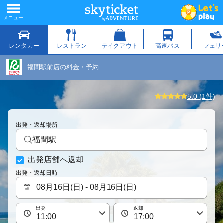
福間駅前店の料金・予約
5.0 (1件)
出発・返却場所
福間駅
出発店舗へ返却
出発・返却日時
出発
返却