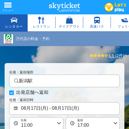
万代店の料金・予約
4.5 (2件)
出発・返却場所
新潟駅
出発店舗へ返却
出発・返却日時
出発
返却