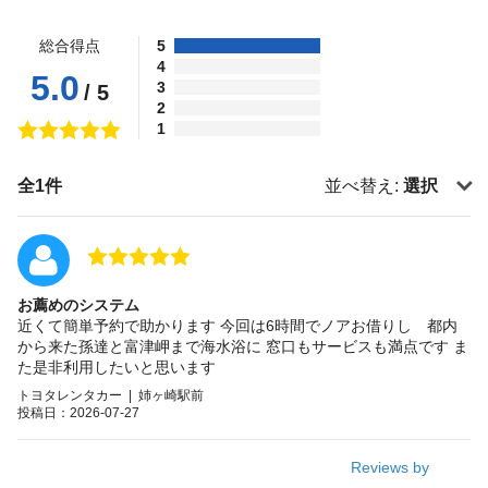
総合得点
5
4
5.0
3
/ 5
2
1
全1件
並べ替え:
選択
お薦めのシステム
近くて簡単予約で助かります 今回は6時間でノアお借りし 都内
から来た孫達と富津岬まで海水浴に 窓口もサービスも満点です ま
た是非利用したいと思います
トヨタレンタカー | 姉ヶ崎駅前
投稿日：2026-07-27
Reviews by