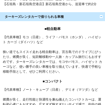
【石垣島・新石垣島空港店】新石垣島空港から、送迎車で約2分
ターキーズレンタカーで借りられる車種
■軽自動車
【代表車種】モコ（日産）、ライフ・バモス（ホンダ）、ハイゼッ
ト カーゴ（ダイハツ）など
狭い道でもスイスイ走れる軽自動車は、宮古島でのドライブにぴっ
たり。燃費が良く、短距離移動や一人旅・カップル旅行にもおすす
めです。ターキーズレンタカーでは、モコやバモス、ハイゼット カ
ーゴなど、使い勝手の良い車種を取り揃えています。快適で手軽な
移動手段として、ぜひご利用ください。
■コンパクト
【代表車種】ノート・キューブ（日産）、デミオ（マツダ）など
燃費が良く、走行性能と快適性を兼ね備えたコンパクトカーは、運
転初心者にもおすすめ。広すぎず狭すぎないサイズ感で、街中の移