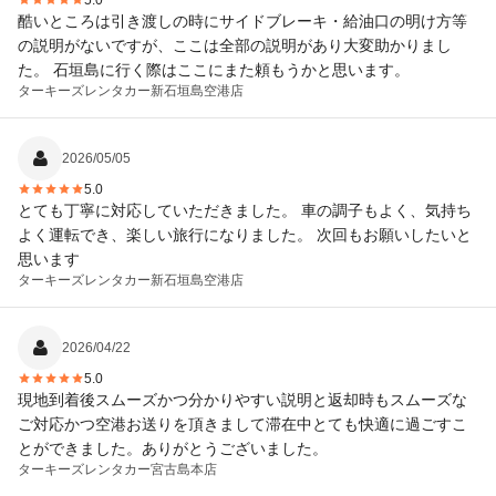
5.0
酷いところは引き渡しの時にサイドブレーキ・給油口の明け方等
の説明がないですが、ここは全部の説明があり大変助かりまし
た。 石垣島に行く際はここにまた頼もうかと思います。
ターキーズレンタカー
新石垣島空港店
2026/05/05
5.0
とても丁寧に対応していただきました。 車の調子もよく、気持ち
よく運転でき、楽しい旅行になりました。 次回もお願いしたいと
思います
ターキーズレンタカー
新石垣島空港店
2026/04/22
5.0
現地到着後スムーズかつ分かりやすい説明と返却時もスムーズな
ご対応かつ空港お送りを頂きまして滞在中とても快適に過ごすこ
とができました。ありがとうございました。
ターキーズレンタカー
宮古島本店