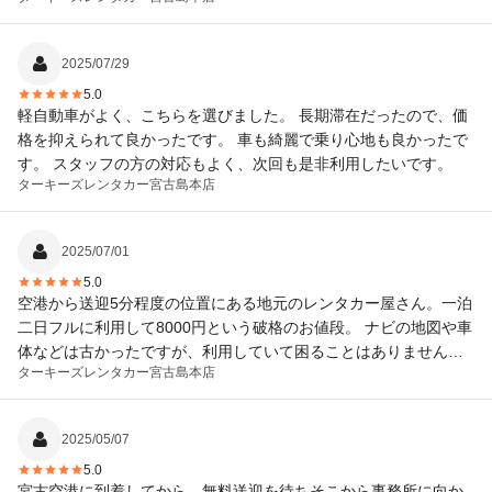
2025/07/29
5.0
軽自動車がよく、こちらを選びました。 長期滞在だったので、価
格を抑えられて良かったです。 車も綺麗で乗り心地も良かったで
す。 スタッフの方の対応もよく、次回も是非利用したいです。
ターキーズレンタカー
宮古島本店
2025/07/01
5.0
空港から送迎5分程度の位置にある地元のレンタカー屋さん。一泊
二日フルに利用して8000円という破格のお値段。 ナビの地図や車
体などは古かったですが、利用していて困ることはありませんで
ターキーズレンタカー
宮古島本店
した。 また、機会があれば利用したいと思いました。ありがとう
ございました。
2025/05/07
5.0
宮古空港に到着してから、無料送迎を待ちそこから事務所に向か