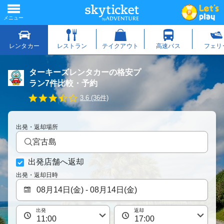
ターキーズレンタカーの格安プ
ラン7件比較・予約
3
3.6 (36件)
.
7
s
出発・返却場所
t
a
宮古島
r
r
出発店舗へ返却
a
t
出発・返却日時
i
n
g
出発
返却