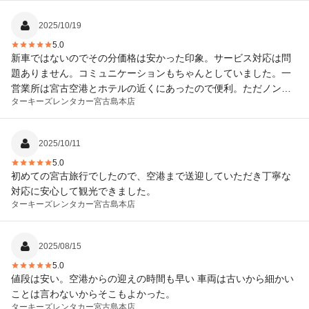
2025/10/19
5.0
新車ではないのでその分価格は安かった印象。サービス対応は問
題ありません。コミュニケーションもちゃんとしていました。一
営業所は宮古空港とホテルの近くにあったので便利。ただノンオ
ターキーズレンタカー
宮古島本店
ペレーションチャージ（NOC)は注意しないと１０万円と高価なの
でその保険（１１００円/日）に入らざるを得なかった。
2025/10/11
5.0
初めての宮古旅行でしたので、空港まで送迎していただき丁寧な
対応に安心して観光できました。
ターキーズレンタカー
宮古島本店
2025/08/15
5.0
値段は安い。空港からの迎えの時間も早い 車両は古いから細かい
ことは言わないからそこもよかった。
ターキーズレンタカー
宮古島本店