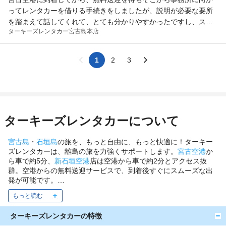
ってレンタカーを借りる手続きをしましたが、説明が必要な要所
を踏まえて話してくれて、とても分かりやすかったですし、スム
ターキーズレンタカー
宮古島本店
ーズで良かったです。返却時も、直ぐに宮古空港まで送迎して下
さったので時間に余裕をもって動くことが出来ました、
1
2
3
ターキーズレンタカーについて
宮古島
・
石垣島
の旅を、もっと自由に、もっと快適に！ターキー
ズレンタカーは、離島の旅を力強くサポートします。
宮古空港
か
ら車で約5分、
新石垣空港
店は空港から車で約2分とアクセス抜
群。空港からの無料送迎サービスで、到着後すぐにスムーズな出
発が可能です。
軽自動車からコンパクトカー、RV・ミニバンまで、豊富な車種を
全車Bluetooth搭載でご用意しています。美しいターコイズブルー
の海に由来し、"旅の安全"の願いも込めた「ターキーズ」という店
ターキーズレンタカーの特徴
名のとおり、快適で安全なドライブをお手伝いします。宮古島・