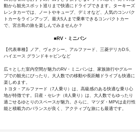
動から観光スポット巡りまで快適にドライブできます。ターキーズ
レンタカーでは、ノートやキューブ、デミオなど、人気のコンパク
トカーをラインアップ。最大5人まで乗車できるコンパクトカー
で、宮古島の旅を楽しんでみませんか？
■RV・ミニバン
【代表車種】ノア、ヴォクシー、アルファード、三菱デリカD:5、
ハイエース グランドキャビンなど
広々とした室内空間が魅力のRV・ミニバンは、家族旅行やグルー
プでの観光にぴったり。大人数での移動や長距離ドライブも快適に
楽しめます。
トヨタ・アルファード（7人乗り）は、高級感のある快適な乗り心
地が特徴です。日産・セレナ（8人乗り）は、大人数でもゆったり
過ごせるゆとりのスペースが魅力。さらに、マツダ・MPVは走行性
能と積載力のバランスが良く、アクティブな旅にも最適です。