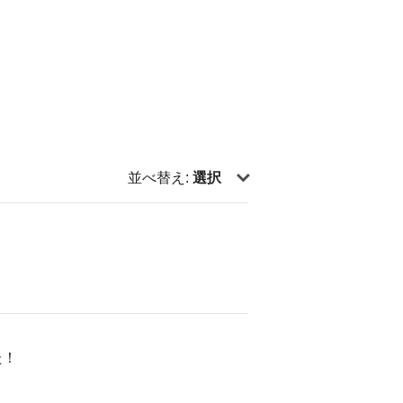
並べ替え:
選択
た！