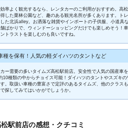
を効率よく観光するなら、レンタカーのご利用がおすすめ。高
獲得した栗林公園など、趣のある観光名所が多くあります。ト
した北浜alley。お洒落な雑貨やインポートの子供服、小道具
店舗ばかりで、ウィンドーショッピングだけでも楽しめそう！
コントラストを楽しむのも良いですね。
車種を保有！人気の軽ダイハツのタントなど
トカー需要の多いタイムズ高松駅前店。安全性で人気の国産車
約10種類の中からチョイス可能！ダイハツのタントやスズキ
ます。取扱い車種の豊富さで定評のあるタイムズ、他のクラス
らで探してみてはいかがでしょうか。
高松駅前店の感想・クチコミ