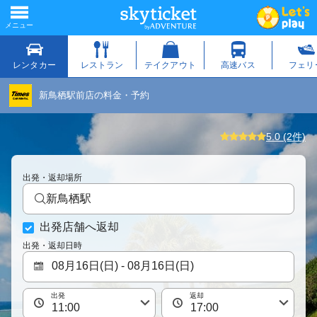
新鳥栖駅前店の料金・予約
5.0 (2件)
出発・返却場所
新鳥栖駅
出発店舗へ返却
出発・返却日時
出発
返却