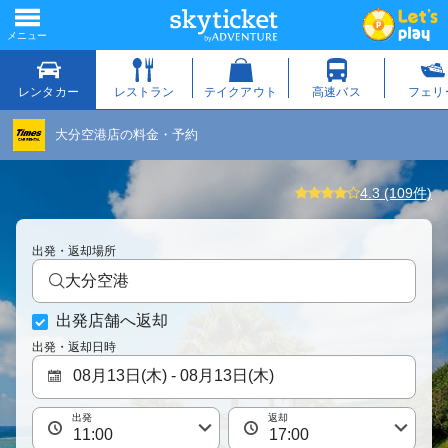
大分空港店の料金・予約
4.3 (109件)
出発・返却場所
大分空港
出発店舗へ返却
出発・返却日時
出発
返却