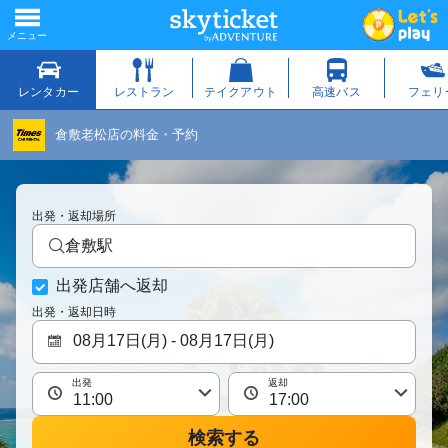
倉敷老松店の料金・予約
出発・返却場所
倉敷駅
出発店舗へ返却
出発・返却日時
出発
返却
検索する