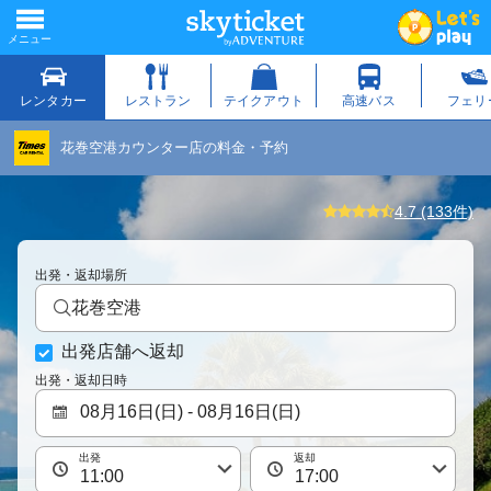
花巻空港カウンター店の料金・予約
4.7 (133件)
出発・返却場所
花巻空港
出発店舗へ返却
出発・返却日時
出発
返却