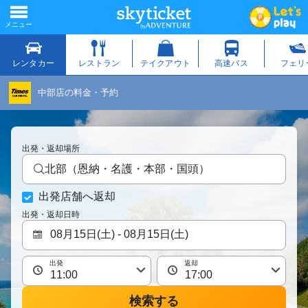
中部店の料金・予約
出発・返却場所
北部（恩納・名護・本部・国頭）
出発店舗へ返却
出発・返却日時
出発
返却
検索する