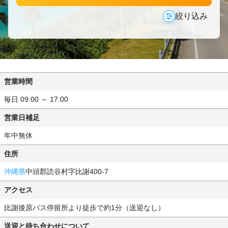
絞り込み
営業時間
毎日 09:00 ～ 17:00
営業日補足
年中無休
住所
沖縄県
中頭郡読谷村字比謝400-7
アクセス
比謝後原バス停留所より徒歩で約1分（送迎なし）
送迎と待ち合わせについて