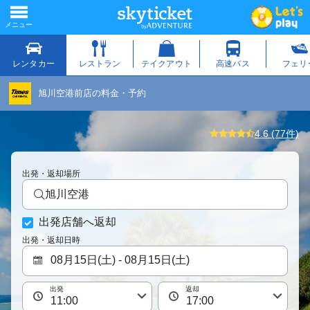
旭川空港前店の料金・予約
4.6 (77件)
出発・返却場所
旭川空港
出発店舗へ返却
出発・返却日時
出発
返却