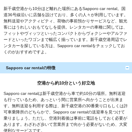
ティも揃うSapporo car rentalで、是非予約してみてはいかがでし
ょうか。
新千歳空港から10分ほど離れた場所にあるSapporo car rental。国
約款・規約(PDF)
道36号線沿いに店舗を設けており、多くの人々が利用しています。
無料送迎やアクティビティ、荷物の事前預かりサービスなど、観光
客にはうれしいおもてなしを提供。レンタカーの車種に関しては、
フィットやヴィッツといったコンパクトからヴォクシーやアルファ
ードといったワゴンまで幅広く揃っています。新千歳空港周辺でレ
ンタカーを探している方は、Sapporo car rentalをチェックしてお
くのがおすすめですよ。
Sapporo car rentalの特徴
空港から約10分という好立地
Sapporo car rentalは新千歳空港から車で約10分の場所。無料送迎
も行っているため、あっという間に営業所へ向かうことが出来ま
す。無料送迎を利用する際は、新千歳空港の30番乗り口もしくは許
可車乗降所のどちらかで、Sapporo car rentalの送迎車を見つけて
乗りましょう。ただし、空港到着後は事前に電話をしておく必要が
あります。わざわざ歩いて営業所まで向かう必要がないため、大変
便利なサービスです。