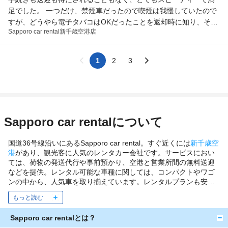
足でした。 一つだけ、禁煙車だったので喫煙は我慢していたので
すが、どうやら電子タバコはOKだったことを返却時に知り、その
Sapporo car rental
新千歳空港店
説明が事前になかったことが残念でした。
1
2
3
Sapporo car rentalについて
国道36号線沿いにあるSapporo car rental。すぐ近くには
新千歳空
港
があり、観光客に人気のレンタカー会社です。サービスにおい
ては、荷物の発送代行や事前預かり、空港と営業所間の無料送迎
などを提供。レンタル可能な車種に関しては、コンパクトやワゴ
ンの中から、人気車を取り揃えています。レンタルプランも安い
ため、格安でレンタカーに乗車可能。また、Sapporo car rentalは
新千歳モーターランドと提携を結んでおり、サーキットコースで
レースを楽しむことができます。もちろん、初めての方でも親切
Sapporo car rentalとは？
なスタッフがレクチャーしてくれますよ。サービスもアクティビ