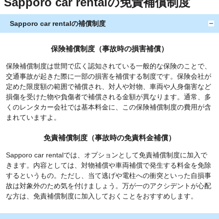
Sapporo car rentalの免責補償制度
Sapporo car rentalの補償制度
保険補償制度（事故時の損害補償）
保険補償制度は世間で広く認知されている一般的な保険のことで、
交通事故が起きた際に一部の損害を補償する制度です。保険会社が
定めた限度額の範囲で補償され、対人や対物、車両や人身傷害など
損傷を受けた物や負傷者で補償される金額が異なります。通常、多
くのレンタカー会社では基本料金に、この保険補償制度の費用が含
まれていますよ。
免責補償制度（事故時の免責料金補償）
Sapporo car rentalでは、オプションとして免責補償制度に加入で
きます。内容としては、対物補償や車両補償で発生する料金を免除
するというもの。ただし、当て逃げや電柱への衝突といった自損事
故は対象外のため気を付けましょう。万が一のアクシデントが心配
な方は、免責補償制度に加入しておくことをおすすめします。