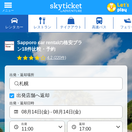
Sapporo car rentalの格安プラ
ン18件比較・予約
4
4.2 (220件)
.
2
s
出発・返却場所
t
a
札幌
r
r
出発店舗へ返却
a
t
出発・返却日時
i
n
g
出発
返却