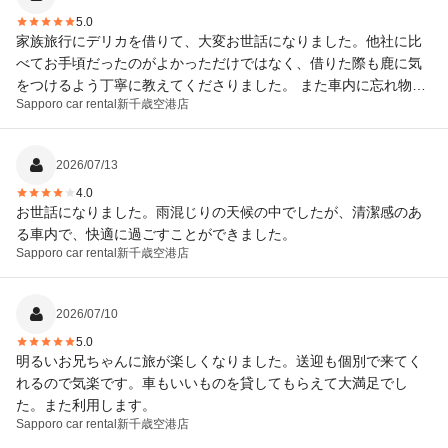
5.0
家族旅行にデリカを借りて、大変お世話になりました。他社に比
べてお手頃だったのがよかっただけではなく、借りた際も鹿に気
をつけるよう丁寧に教えてくださりました。 また車内に忘れ物を
Sapporo car rental
新千歳空港店
見落としたまま帰路につき、途中で気がついて遅い時間に連絡し
たのですが、丁寧にご対応くださり、送ってほしいとお願いしま
したが、いいですよ！と快く引き受けてくださいました。 初めて
2026/07/13
の北海道旅行でしたが、お人柄の良さやアットホームな雰囲気が
4.0
広大な大地とマッチしていて安心しました！次の機会があれば、
お世話になりました。雨混じりの天候の中でしたが、清潔感のあ
お願いしようと思います！ありがとうございました。
る車内で、快適に過ごすことができました。
Sapporo car rental
新千歳空港店
2026/07/10
5.0
明るいお兄ちゃんに旅が楽しくなりました。送迎も個別で来てく
れるので気楽です。車もいいものを貸してもらえて大満足でし
た。また利用します。
Sapporo car rental
新千歳空港店