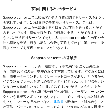
荷物に関する2つのサービス
Sapporo car rentalでは観光客が喜ぶ荷物に関するサービスを2つも
実施しています。1つは荷物の事前預かりサービス。これは、
Sapporo car rentalから出発する前日までに荷物を送れることがで
きるものであり、荷物を持たずに飛行機に乗ることができます。も
う1つは発送代行サービスであり、Sapporo car rentalから自宅や会
社へ荷物を発送。行きも帰りも余分な荷物を持たずに済むため、快
適なドライブを実現させることができます。
Sapporo car rentalの営業所
Sapporo car rentalは、新千歳空港から車で約10分走った先にあ
る、国道36号線の美々交差点近くで営業しています。すぐ近くには
新千歳モーターランドというサーキットコースがあり、初心者から
ベテランまでレースを楽しめるアクティビティスポットが点在。レ
ンタカーを返却した後に利用してみてはいかがでしょうか。また、
Sapporo car rentalから車で8分ほどの場所にはノーザンホースパー
クという観光客スポットがあります。ここでは、様々な馬と触れ合
えたり、ショーを見れたりなど、
北海道
の動物たちと触れ合うこと
が可能。パーク内にはレストランもあり、北海道のグルメを堪能で