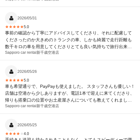
2026/05/31
5.0
事前の確認から丁寧にアドバイスしてくださり、それに配慮して
くださったのか大きめのトランクの車、しかも綺麗で走行距離も
数千キロの車を用意してくださりとても良い気持ちで旅行出来ま
Sapporo car rental
新千歳空港店
した。感謝致します。ありがとうございます。
2026/05/26
5.0
車も希望通りで、PayPayも使えました。 スタッフさんも優しい！
店舗は空港から少しありますが、電話1本で迎えに来てくださり、
帰りも搭乗口の位置やお土産屋さんについても教えてくれまし
Sapporo car rental
新千歳空港店
た！ また新千歳に行く際はお世話になりたいです(*^^*)
2026/05/25
4.0
手続きも送迎も待たされることもなく、とてもスピーディーで満