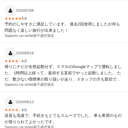
2026/07/08
5.0
予約のしやすさに満足しています。 過去2回使用しましたが何も
問題なく楽しい旅行が出来ました！
Sapporo car rental
新千歳空港店
2026/06/18
4.0
帰りにナビが全然起動せず、スマホのGoogleマップで運転しまし
た。 1時間以上経って、返却する直前でやっと起動しました。 た
だ、数少ない喫煙車の取り扱いがあり、スタッフの方も親切でし
Sapporo car rental
新千歳空港店
た。
2026/06/13
4.0
送迎も迅速で、手続きもとてもスムーズでした。 車も希望のもの
が借りられてよかったです。
Sapporo car rental
新千歳空港店