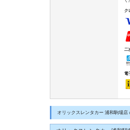
く
ク
二
電
オリックスレンタカー 浦和駒場店