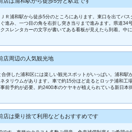
前店は浦和駅から徒歩5分と駅近です
ＪＲ浦和駅から徒歩5分のところにあります。東口を出てバス
ぐ進み、一つ目の角を右折し突き当りまで進みます。県道34
ックスレンタカーの文字が書いてある看板が見えたら到着。中
前店周辺の人気観光地
市と合併した浦和区には楽しい観光スポットがいっぱい。浦和駅
ネタリウムがあります。車で約15分ほど走るとロッテ浦和工
事前予約が必要。約2400本のケヤキが植えられている新日本街
前店は乗り捨て利用などもおすすめです