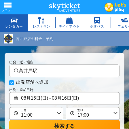
高井戸店の料金・予約
出発・返却場所
高井戸駅
出発店舗へ返却
出発・返却日時
出発
返却
検索する