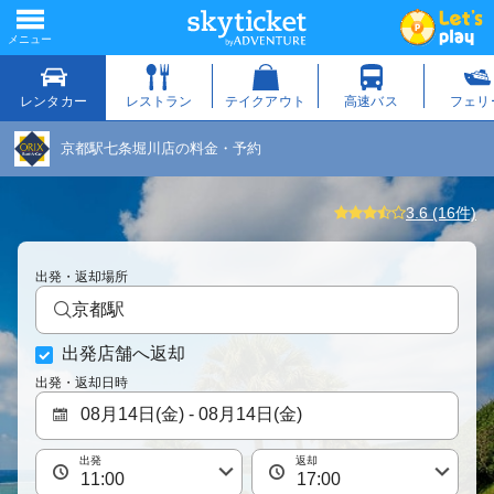
京都駅七条堀川店の料金・予約
3.6 (16件)
出発・返却場所
京都駅
出発店舗へ返却
出発・返却日時
出発
返却