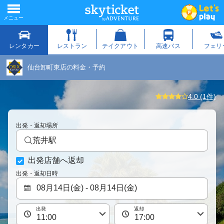
仙台卸町東店の料金・予約
4.0 (1件)
出発・返却場所
荒井駅
出発店舗へ返却
出発・返却日時
出発
返却