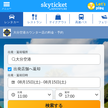
大分空港カウンター店の料金・予約
出発・返却場所
大分空港
出発店舗へ返却
出発・返却日時
出発
返却
検索する