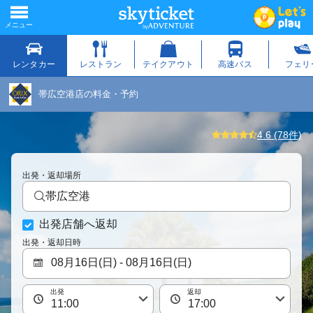
帯広空港店の料金・予約
4.6 (78件)
出発・返却場所
帯広空港
出発店舗へ返却
出発・返却日時
出発
返却