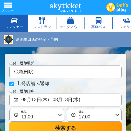
新潟亀田店の料金・予約
出発・返却場所
亀田駅
出発店舗へ返却
出発・返却日時
出発
返却
検索する