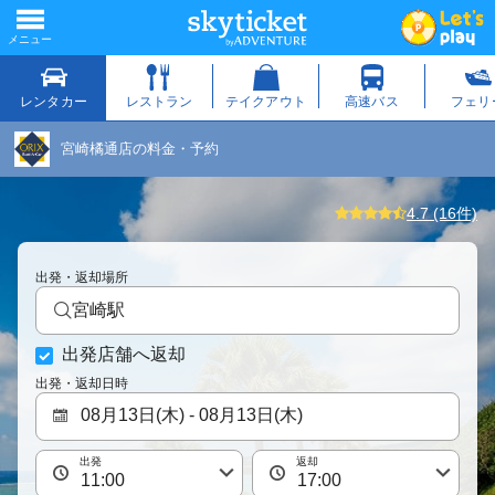
宮崎橘通店の料金・予約
4.7 (16件)
出発・返却場所
宮崎駅
出発店舗へ返却
出発・返却日時
出発
返却