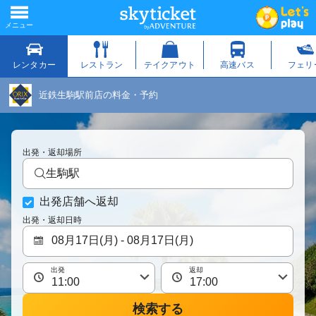
近鉄生駒駅前店の料金・予約
出発・返却場所
生駒駅
出発店舗へ返却
出発・返却日時
出発
返却
検索する