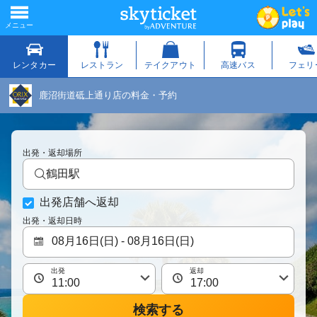
鹿沼街道砥上通り店の料金・予約
出発・返却場所
鶴田駅
出発店舗へ返却
出発・返却日時
出発
返却
検索する