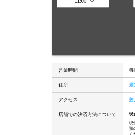
営業時間
毎日
住所
愛
アクセス
勝
現
店舗での決済方法について
現
類
く