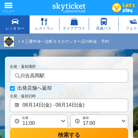
ＪＡ三重中央一志町ＳＳカウンター店の料金・予約
出発・返却場所
川合高岡駅
出発店舗へ返却
出発・返却日時
出発
返却
検索する