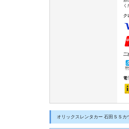
類
く
ク
二
電
オリックスレンタカー 石田ＳＳカ