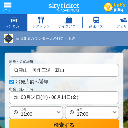
蒜山ＳＳカウンター店の料金・予約
出発・返却場所
津山・美作三湯・蒜山
出発店舗へ返却
出発・返却日時
出発
返却
検索する