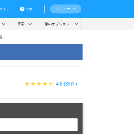
店
4.6 (35件)