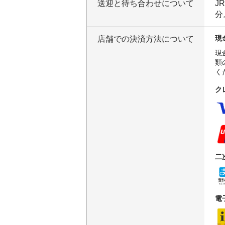
送迎と待ち合わせについて
J
分
現
店舗での決済方法について
現
類
く
ク
二
電