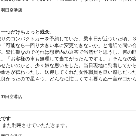
 羽田空港店
。一つだけちょっと残念。
乗りのコンパクトカーを予約していた。乗車日が近づいた頃、
で「可能なら一回り大きい車に変更できないか」と電話で問い
答。繁忙期なのでそれは想定内の返答で当然だと思うし、何の
た。「お客様の車も無理して当てがったんですよ。」そんなの
わせたいのかと、少々嫌な思いをした。当日現地に到着してか
懸命さが伝わったし、送迎してくれた女性職員も良い感じだっ
は良かったので星４つ。どんなに忙しくても要らぬ一言が口か
 羽田空港店
たです
 また利用させていただきます。