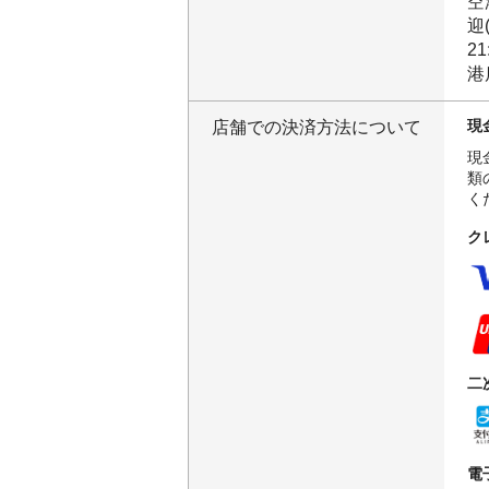
空
迎
2
港
現
店舗での決済方法について
現
類
く
ク
二
電