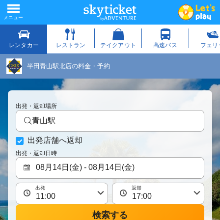
半田青山駅北店の料金・予約
出発・返却場所
青山駅
出発店舗へ返却
出発・返却日時
出発
返却
検索する