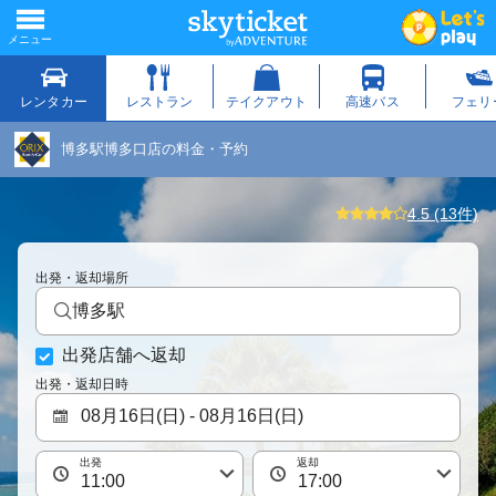
博多駅博多口店の料金・予約
4.5 (13件)
出発・返却場所
博多駅
出発店舗へ返却
出発・返却日時
出発
返却