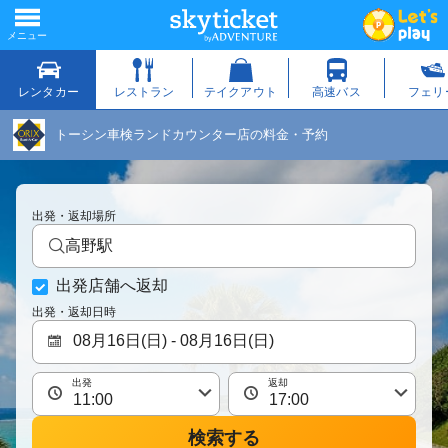
トーシン車検ランドカウンター店の料金・予約
出発・返却場所
高野駅
出発店舗へ返却
出発・返却日時
出発
返却
検索する